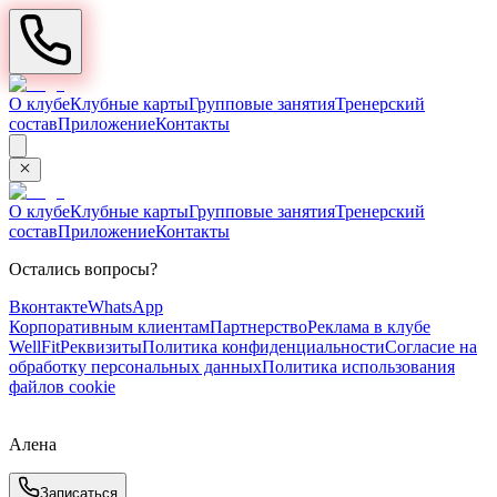
О клубе
Клубные карты
Групповые занятия
Тренерский
состав
Приложение
Контакты
О клубе
Клубные карты
Групповые занятия
Тренерский
состав
Приложение
Контакты
Остались вопросы?
Вконтакте
WhatsApp
Корпоративным клиентам
Партнерство
Реклама в клубе
WellFit
Реквизиты
Политика конфиденциальности
Согласие на
обработку персональных данных
Политика использования
файлов cookie
Алена
Записаться