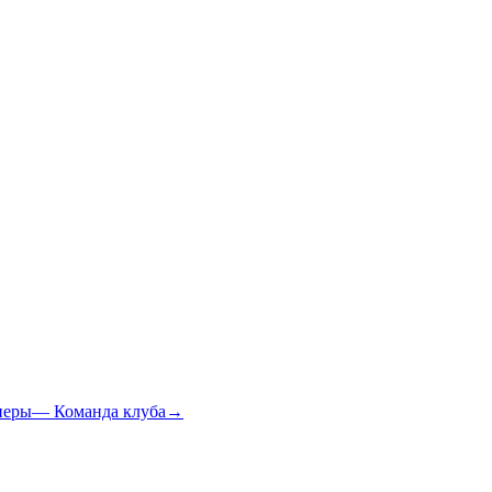
неры
—
Команда клуба
→