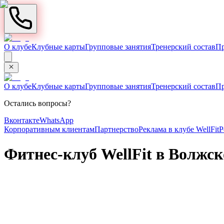
О клубе
Клубные карты
Групповые занятия
Тренерский состав
П
О клубе
Клубные карты
Групповые занятия
Тренерский состав
П
Остались вопросы?
Вконтакте
WhatsApp
Корпоративным клиентам
Партнерство
Реклама в клубе WellFit
Р
Фитнес-клуб WellFit в Волжс