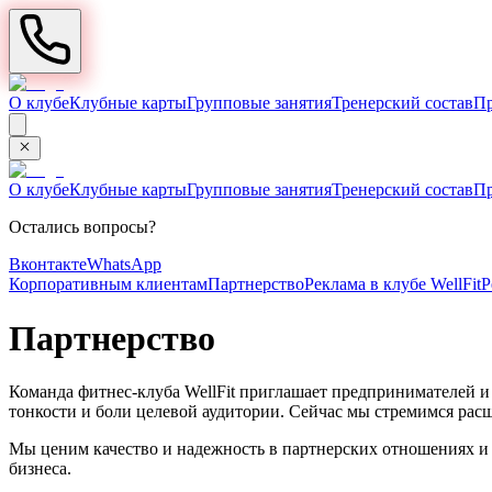
О клубе
Клубные карты
Групповые занятия
Тренерский состав
П
О клубе
Клубные карты
Групповые занятия
Тренерский состав
П
Остались вопросы?
Вконтакте
WhatsApp
Корпоративным клиентам
Партнерство
Реклама в клубе WellFit
Р
Партнерство
Команда фитнес-клуба WellFit приглашает предпринимателей и
тонкости и боли целевой аудитории. Сейчас мы стремимся рас
Мы ценим качество и надежность в партнерских отношениях и
бизнеса.