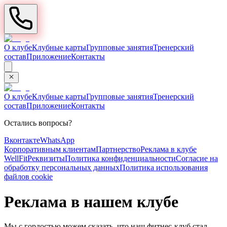
О клубе
Клубные карты
Групповые занятия
Тренерский
состав
Приложение
Контакты
О клубе
Клубные карты
Групповые занятия
Тренерский
состав
Приложение
Контакты
Остались вопросы?
Вконтакте
WhatsApp
Корпоративным клиентам
Партнерство
Реклама в клубе
WellFit
Реквизиты
Политика конфиденциальности
Согласие на
обработку персональных данных
Политика использования
файлов cookie
Реклама в нашем клубе
Мы с гордостью можем сказать, что наш фитнес-клуб стал