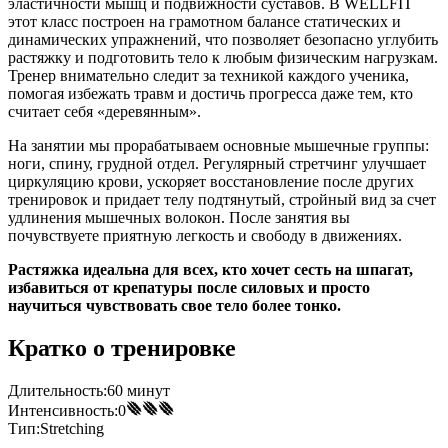
эластичности мышц и подвижности суставов. В WELLFIT
этот класс построен на грамотном балансе статических и
динамических упражнений, что позволяет безопасно углубить
растяжку и подготовить тело к любым физическим нагрузкам.
Тренер внимательно следит за техникой каждого ученика,
помогая избежать травм и достичь прогресса даже тем, кто
считает себя «деревянным».
На занятии мы прорабатываем основные мышечные группы:
ноги, спину, грудной отдел. Регулярный стретчинг улучшает
циркуляцию крови, ускоряет восстановление после других
тренировок и придает телу подтянутый, стройный вид за счет
удлинения мышечных волокон. После занятия вы
почувствуете приятную легкость и свободу в движениях.
Растяжка идеальна для всех, кто хочет сесть на шпагат,
избавиться от крепатуры после силовых и просто
научиться чувствовать свое тело более тонко.
Кратко о тренировке
Длительность:
60 минут
Интенсивность:
0
Тип:
Stretching