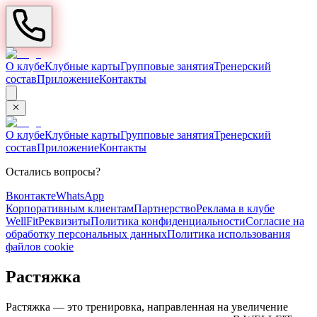
О клубе
Клубные карты
Групповые занятия
Тренерский
состав
Приложение
Контакты
О клубе
Клубные карты
Групповые занятия
Тренерский
состав
Приложение
Контакты
Остались вопросы?
Вконтакте
WhatsApp
Корпоративным клиентам
Партнерство
Реклама в клубе
WellFit
Реквизиты
Политика конфиденциальности
Согласие на
обработку персональных данных
Политика использования
файлов cookie
Растяжка
Растяжка — это тренировка, направленная на увеличение